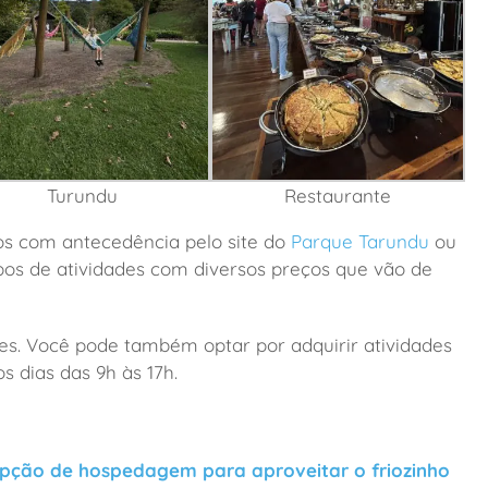
Turundu
Restaurante
s com antecedência pelo site do
Parque Tarundu
ou
bos de atividades com diversos preços que vão de
es. Você pode também optar por adquirir atividades
s dias das 9h às 17h.
pção de hospedagem para aproveitar o friozinho