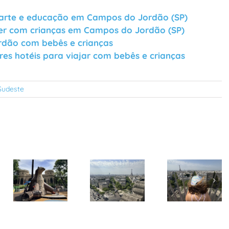
 arte e educação em Campos do Jordão (SP)
azer com crianças em Campos do Jordão (SP)
rdão com bebês e crianças
es hotéis para viajar com bebês e crianças
Sudeste
Pezinhos
Mundo
Paris: ótima
Afora lança
Paris: roteiro
opção de
guia de
de 4 dias
hospedagem
viagem a
com