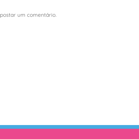
com
Buenos
crianças
crianças
Aires com
postar um comentário.
crianças