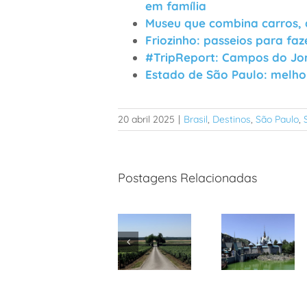
em família
Museu que combina carros,
Friozinho: passeios para f
#TripReport: Campos do Jo
Estado de São Paulo: melhor
20 abril 2025
|
Brasil
,
Destinos
,
São Paulo
,
Postagens Relacionadas
França:
Disney Paris:
viagem de
nova área
vinhos a
de Frozen