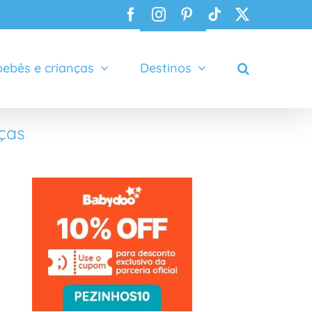
Facebook
Instagram
Pinterest
Tiktok
X
ebês e crianças
Destinos
ças