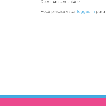
Deixar um comentário
Borgonha
com
em família
crianças
Você precise estar
logged in
para 