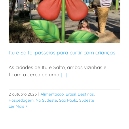
Itu e Salto: passeios para curtir com crianças
As cidades de Itu e Salto, ambas vizinhas e
ficam a cerca de uma
[...]
Itu e Salto: passeios para curtir com crianças
2 outubro 2025
|
Alimentação
,
Brasil
,
Destinos
,
Hospedagem
,
No Sudeste
,
São Paulo
,
Sudeste
Ler Mais