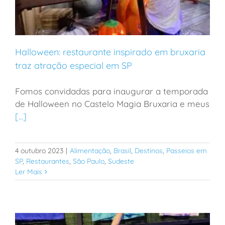
Halloween: restaurante inspirado em bruxaria
traz atração especial em SP
Fomos convidadas para inaugurar a temporada
Halloween: restaurante inspirado em bruxaria traz
de Halloween no Castelo Magia Bruxaria e meus
atração especial em SP
[...]
4 outubro 2023
|
Alimentação
,
Brasil
,
Destinos
,
Passeios em
SP
,
Restaurantes
,
São Paulo
,
Sudeste
Ler Mais