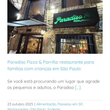
Paradiso Pizza & Parrilla: restaurante para
famílias com crianças em São Paulo
Se você está procurando um lugar que agrade
Paradiso Pizza & Parrilla: restaurante para famílias
os pequenos e adultos, o Paradiso
[...]
com crianças em São Paulo
23 outubro 2025
|
Alimentação
,
Passeios em SP
,
Restaurantes
,
São Paulo
,
Sudeste