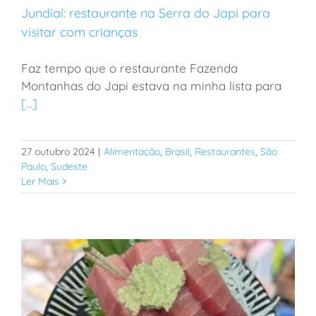
Jundiaí: restaurante na Serra do Japi para
visitar com crianças
Faz tempo que o restaurante Fazenda
Jundiaí: restaurante na Serra do Japi para visitar com
Montanhas do Japi estava na minha lista para
crianças
[...]
27 outubro 2024
|
Alimentação
,
Brasil
,
Restaurantes
,
São
Paulo
,
Sudeste
Ler Mais