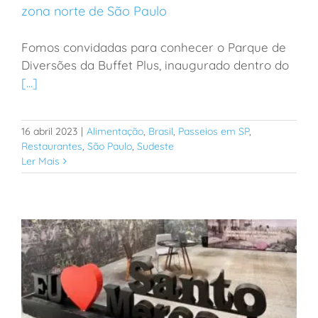
zona norte de São Paulo
Fomos convidadas para conhecer o Parque de
Restaurante com parque de diversões na zona norte
Diversões da Buffet Plus, inaugurado dentro do
de São Paulo
[...]
16 abril 2023
|
Alimentação
,
Brasil
,
Passeios em SP
,
Restaurantes
,
São Paulo
,
Sudeste
Ler Mais