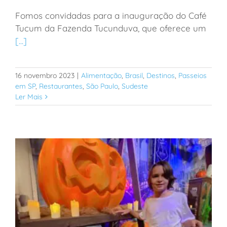
Fomos convidadas para a inauguração do Café
Cabreúva: opção de café da manhã em fazenda no
Tucum da Fazenda Tucunduva, que oferece um
interior de SP
[...]
16 novembro 2023
|
Alimentação
,
Brasil
,
Destinos
,
Passeios
em SP
,
Restaurantes
,
São Paulo
,
Sudeste
Ler Mais