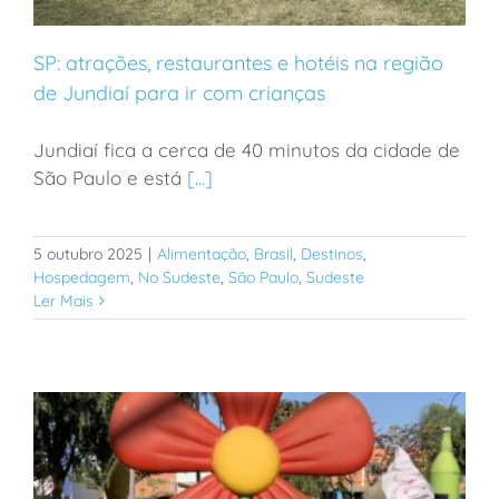
SP: atrações, restaurantes e hotéis na região
de Jundiaí para ir com crianças
Jundiaí fica a cerca de 40 minutos da cidade de
SP: atrações, restaurantes e hotéis na região de
São Paulo e está
[...]
Jundiaí para ir com crianças
5 outubro 2025
|
Alimentação
,
Brasil
,
Destinos
,
Hospedagem
,
No Sudeste
,
São Paulo
,
Sudeste
Ler Mais