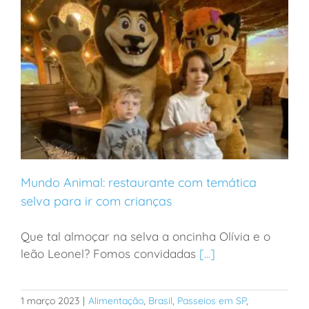
Mundo Animal: restaurante com temática
selva para ir com crianças
Que tal almoçar na selva a oncinha Olívia e o
Mundo Animal: restaurante com temática selva para
leão Leonel? Fomos convidadas
[...]
ir com crianças
1 março 2023
|
Alimentação
,
Brasil
,
Passeios em SP
,