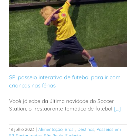
SP: passeio interativo de futebol para ir com
crianças nas férias
Você já sabe da última novidade do Soccer
SP: passeio interativo de futebol para ir com crianças
Station, o restaurante temático de futebol
[...]
nas férias
18 julho 2023
|
Alimentação
,
Brasil
,
Destinos
,
Passeios em
SP
,
Restaurantes
,
São Paulo
,
Sudeste