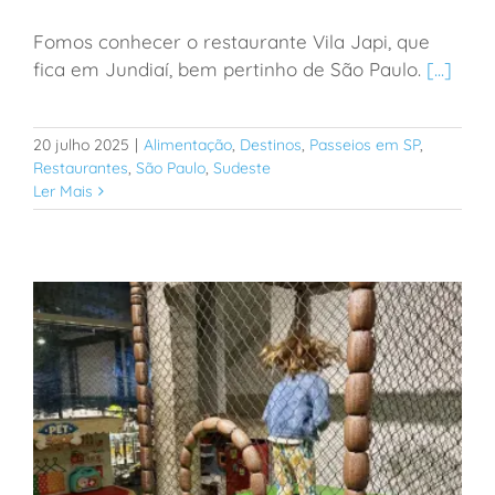
Fomos conhecer o restaurante Vila Japi, que
Jundiaí: restaurante com parquinho e fazendinha e
fica em Jundiaí, bem pertinho de São Paulo.
[...]
muito espaço ao ar livre
20 julho 2025
|
Alimentação
,
Destinos
,
Passeios em SP
,
Restaurantes
,
São Paulo
,
Sudeste
Ler Mais