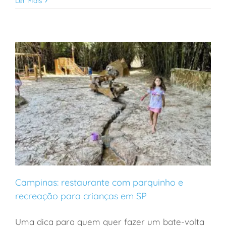
Ler Mais
Campinas: restaurante com parquinho e
recreação para crianças em SP
Uma dica para quem quer fazer um bate-volta
Campinas: restaurante com parquinho e recreação