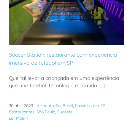
Soccer Station: restaurante com experiência
imersiva de futebol em SP
Que tal levar a criançada em uma experiência
Soccer Station: restaurante com experiência imersiva
que une futebol, tecnologia e comida
[...]
de futebol em SP
30 abril 2023
|
Alimentação
,
Brasil
,
Passeios em SP
,
Restaurantes
,
São Paulo
,
Sudeste
Ler Mais