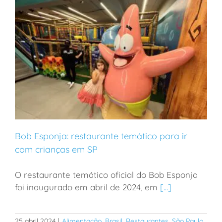
Bob Esponja: restaurante temático para ir
com crianças em SP
O restaurante temático oficial do Bob Esponja
Bob Esponja: restaurante temático para ir com
foi inaugurado em abril de 2024, em
[...]
crianças em SP
25 abril 2024
|
Alimentação
,
Brasil
,
Restaurantes
,
São Paulo
,