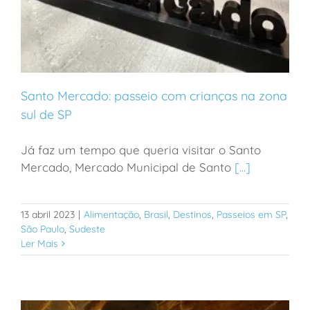
Santo Mercado: passeio com crianças na zona
sul de SP
Já faz um tempo que queria visitar o Santo
Santo Mercado: passeio com crianças na zona sul de
Mercado, Mercado Municipal de Santo
[...]
SP
13 abril 2023
|
Alimentação
,
Brasil
,
Destinos
,
Passeios em SP
,
São Paulo
,
Sudeste
Ler Mais