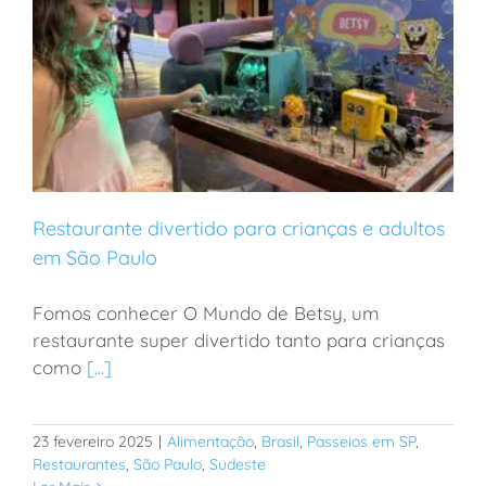
Restaurante divertido para crianças e adultos
em São Paulo
Fomos conhecer O Mundo de Betsy, um
Restaurante divertido para crianças e adultos em São
restaurante super divertido tanto para crianças
Paulo
como
[...]
23 fevereiro 2025
|
Alimentação
,
Brasil
,
Passeios em SP
,
Restaurantes
,
São Paulo
,
Sudeste