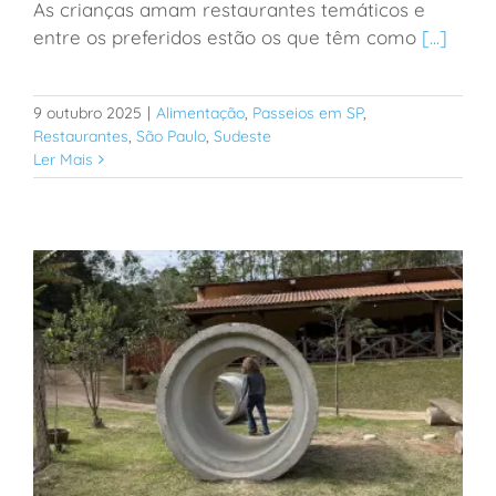
As crianças amam restaurantes temáticos e
TOP 4 restaurantes de bruxos para ir com crianças
entre os preferidos estão os que têm como
[...]
em SP
9 outubro 2025
|
Alimentação
,
Passeios em SP
,
Restaurantes
,
São Paulo
,
Sudeste
Ler Mais