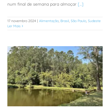
num final de semana para almoçar
[...]
para crianças em SP
17 novembro 2024
|
Alimentação
,
Brasil
,
São Paulo
,
Sudeste
Ler Mais