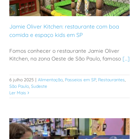
Jamie Oliver Kitchen: restaurante com boa
comida e espaço kids em SP
Fomos conhecer o restaurante Jamie Oliver
Jamie Oliver Kitchen: restaurante com boa comida e
Kitchen, na zona Oeste de São Paulo, famoso
[...]
espaço kids em SP
6 julho 2025
|
Alimentação
,
Passeios em SP
,
Restaurantes
,
São Paulo
,
Sudeste
Ler Mais