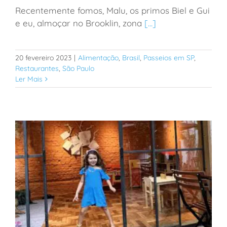
Recentemente fomos, Malu, os primos Biel e Gui
Terra Quintal: restaurante ao ar livre para visitar com
e eu, almoçar no Brooklin, zona
[...]
crianças na zona sul de SP
20 fevereiro 2023
|
Alimentação
,
Brasil
,
Passeios em SP
,
Restaurantes
,
São Paulo
Ler Mais