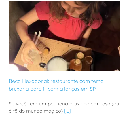
Beco Hexagonal: restaurante com tema
bruxaria para ir com crianças em SP
Se você tem um pequeno bruxinho em casa (ou
Beco Hexagonal: restaurante com tema bruxaria para
é fã do mundo mágico)
[...]
ir com crianças em SP