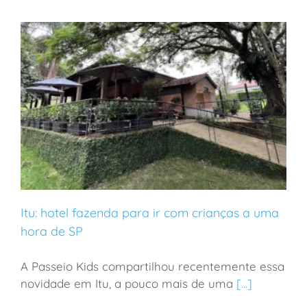
Itu: hotel fazenda para ir com crianças a uma
hora de SP
A Passeio Kids compartilhou recentemente essa
Itu: hotel fazenda para ir com crianças a uma hora de
novidade em Itu, a pouco mais de uma
[...]
SP