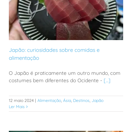
Japão: curiosidades sobre comidas e
alimentação
O Japão é praticamente um outro mundo, com
Japão: curiosidades sobre comidas e alimentação
costumes bem diferentes do Ocidente -
[...]
12 maio 2024
|
Alimentação
,
Ásia
,
Destinos
,
Japão
Ler Mais