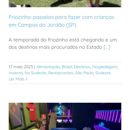
Friozinho: passeios para fazer com crianças
em Campos do Jordão (SP)
A temporada do friozinho está chegando e um
Friozinho: passeios para fazer com crianças em
dos destinos mais procurados no Estado
[...]
Campos do Jordão (SP)
17 maio 2023
|
Alimentação
,
Brasil
,
Destinos
,
Hospedagem
,
Inverno
,
No Sudeste
,
Restaurantes
,
São Paulo
,
Sudeste
Ler Mais