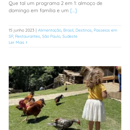
Que tal um programa 2 em 1: almoço de
Passeio em SP: almoço e treino de futebol em um
domingo em família e um
[...]
mesmo lugar
15 junho 2023
|
Alimentação
,
Brasil
,
Destinos
,
Passeios em
SP
,
Restaurantes
,
São Paulo
,
Sudeste
Ler Mais