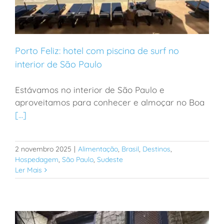
Porto Feliz: hotel com piscina de surf no
interior de São Paulo
Estávamos no interior de São Paulo e
Porto Feliz: hotel com piscina de surf no interior de
aproveitamos para conhecer e almoçar no Boa
São Paulo
[...]
2 novembro 2025
|
Alimentação
,
Brasil
,
Destinos
,
Hospedagem
,
São Paulo
,
Sudeste
Ler Mais