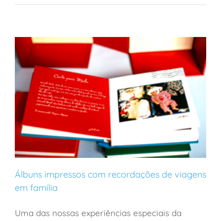
Álbuns impressos com recordações de viagens
em família
Uma das nossas experiências especiais da
Álbuns impressos com recordações de viagens em