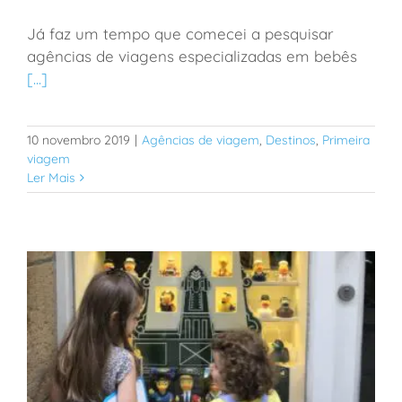
Já faz um tempo que comecei a pesquisar
Trip Baby & Kids responde tudo sobre agências de
agências de viagens especializadas em bebês
viagens para crianças
[...]
10 novembro 2019
|
Agências de viagem
,
Destinos
,
Primeira
viagem
Ler Mais