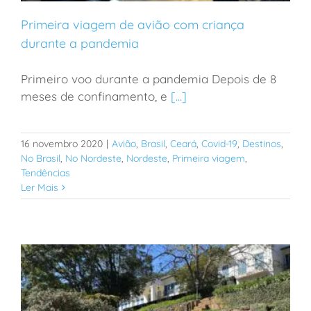
Primeira viagem de avião com criança
durante a pandemia
Primeiro voo durante a pandemia Depois de 8
Primeira viagem de avião com criança durante a
meses de confinamento, e
[...]
pandemia
16 novembro 2020
|
Avião
,
Brasil
,
Ceará
,
Covid-19
,
Destinos
,
No Brasil
,
No Nordeste
,
Nordeste
,
Primeira viagem
,
Tendências
Ler Mais