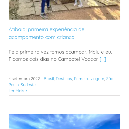
Atibaia: primeira experiência de
acampamento com criança
Pela primeira vez fomos acampar, Malu e eu.
Atibaia: primeira experiência de acampamento com
Ficamos dois dias no Campotel Voador
[...]
criança
4 setembro 2022
|
Brasil
,
Destinos
,
Primeira viagem
,
São
Paulo
,
Sudeste
Ler Mais