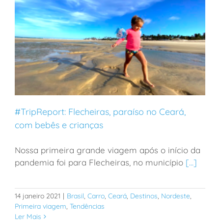
#TripReport: Flecheiras, paraíso no Ceará,
com bebês e crianças
Nossa primeira grande viagem após o início da
#TripReport: Flecheiras, paraíso no Ceará, com bebês
pandemia foi para Flecheiras, no município
[...]
e crianças
14 janeiro 2021
|
Brasil
,
Carro
,
Ceará
,
Destinos
,
Nordeste
,
Primeira viagem
,
Tendências
Ler Mais