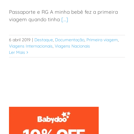
Passaporte e RG A minha bebê fez a primeira
Guia prático de documentação para viajar com
viagem quando tinha
[...]
bebês e crianças
6 abril 2019
|
Destaque
,
Documentação
,
Primeira viagem
,
Viagens Internacionais
,
Viagens Nacionais
Ler Mais