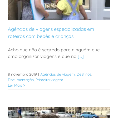
Agências de viagens especializadas em
roteiros com bebês e crianças
Acho que não é segredo para ninguém que
Agências de viagens especializadas em roteiros com
amo organizar viagens e que na
[...]
bebês e crianças
8 novembro 2019
|
Agências de viagem
,
Destinos
,
Documentação
,
Primeira viagem
Ler Mais