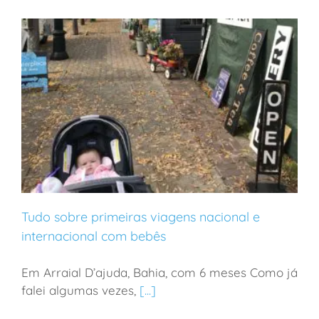
Tudo sobre primeiras viagens nacional e
internacional com bebês
Em Arraial D’ajuda, Bahia, com 6 meses Como já
Tudo sobre primeiras viagens nacional e
falei algumas vezes,
[...]
internacional com bebês