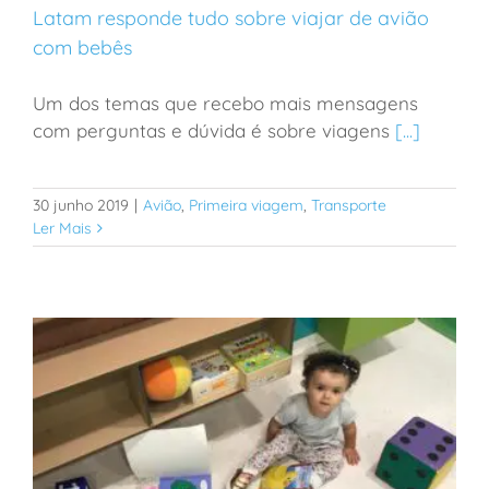
Latam responde tudo sobre viajar de avião
com bebês
Um dos temas que recebo mais mensagens
Latam responde tudo sobre viajar de avião com
com perguntas e dúvida é sobre viagens
[...]
bebês
30 junho 2019
|
Avião
,
Primeira viagem
,
Transporte
Ler Mais