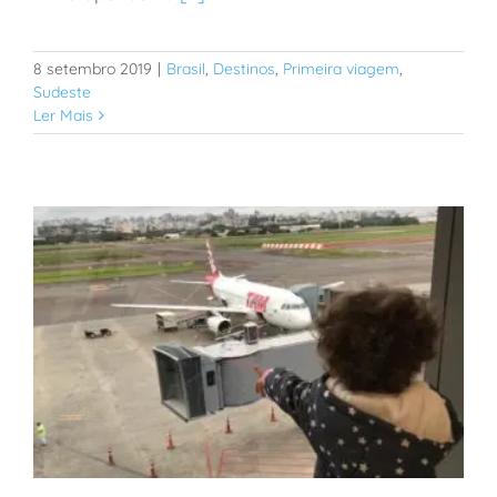
#TripReport: Porto Feliz com bebês e crianças
8 setembro 2019
|
Brasil
,
Destinos
,
Primeira viagem
,
Sudeste
Ler Mais