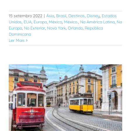
15 setembro 2022
|
Ásia
,
Brasil
,
Destinos
,
Disney
,
Estados
Unidos
,
EUA
,
Europa
,
México
,
México.
,
Na América Latina
,
Na
Europa
,
No Exterior
,
Nova York
,
Orlando
,
República
Dominicana
Ler Mais