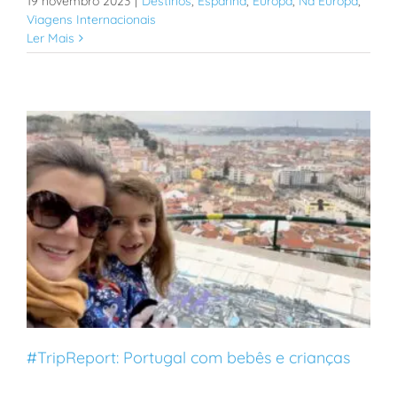
19 novembro 2023
|
Destinos
,
Espanha
,
Europa
,
Na Europa
,
Viagens Internacionais
Ler Mais
#TripReport: Portugal com bebês e crianças