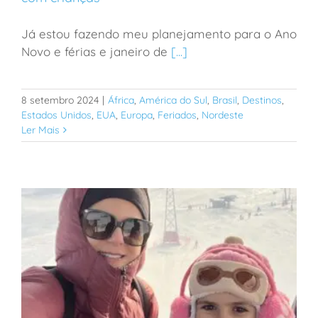
Já estou fazendo meu planejamento para o Ano
Ano Novo 2025: dicas de destinos para viajar com
Novo e férias e janeiro de
[...]
crianças
8 setembro 2024
|
África
,
América do Sul
,
Brasil
,
Destinos
,
Estados Unidos
,
EUA
,
Europa
,
Feriados
,
Nordeste
Ler Mais