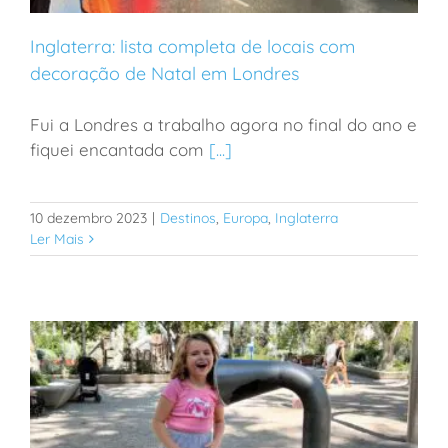
Inglaterra: lista completa de locais com
decoração de Natal em Londres
Fui a Londres a trabalho agora no final do ano e
Inglaterra: lista completa de locais com decoração de
fiquei encantada com
[...]
Natal em Londres
10 dezembro 2023
|
Destinos
,
Europa
,
Inglaterra
Ler Mais