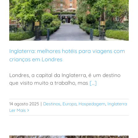
Inglaterra: melhores hotéis para viagens com
crianças em Londres
Londres, a capital da Inglaterra, é um destino
Inglaterra: melhores hotéis para viagens com
que visito muito a trabalho, mas
[...]
crianças em Londres
14 agosto 2025
|
Destinos
,
Europa
,
Hospedagem
,
Inglaterra
Ler Mais