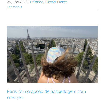
23 julho 2026
|
Destinos
,
Europa
,
França
Ler Mais
Paris: ótima opção de hospedagem com
crianças