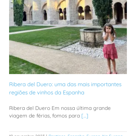
Ribera del Duero: uma das mais importantes
regiões de vinhos da Espanha
Ribera del Duero Em nossa última grande
Ribera del Duero: uma das mais importantes regiões
viagem de férias, fomos para
[...]
de vinhos da Espanha