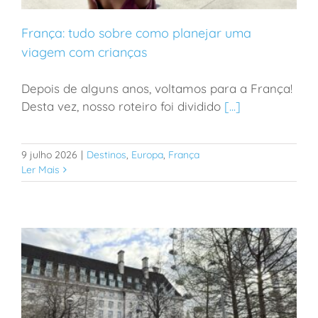
França: tudo sobre como planejar uma
viagem com crianças
Depois de alguns anos, voltamos para a França!
França: tudo sobre como planejar uma viagem com
Desta vez, nosso roteiro foi dividido
[...]
crianças
9 julho 2026
|
Destinos
,
Europa
,
França
Ler Mais