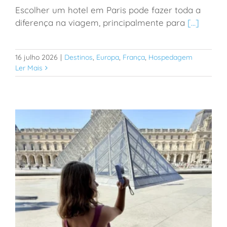
Escolher um hotel em Paris pode fazer toda a
Paris: ótima opção de hospedagem com crianças
diferença na viagem, principalmente para
[...]
16 julho 2026
|
Destinos
,
Europa
,
França
,
Hospedagem
Ler Mais