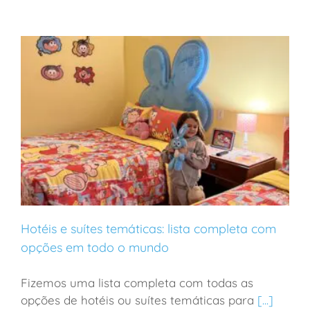
Hotéis e suítes temáticas: lista completa com
opções em todo o mundo
Fizemos uma lista completa com todas as
Hotéis e suítes temáticas: lista completa com opções
opções de hotéis ou suítes temáticas para
[...]
em todo o mundo