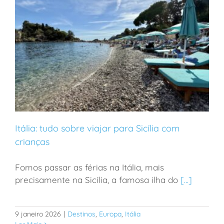
Itália: tudo sobre viajar para Sicília com
crianças
Fomos passar as férias na Itália, mais
Itália: tudo sobre viajar para Sicília com crianças
precisamente na Sicília, a famosa ilha do
[...]
9 janeiro 2026
|
Destinos
,
Europa
,
Itália