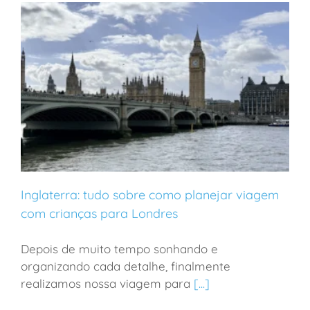
Inglaterra: tudo sobre como planejar viagem
com crianças para Londres
Depois de muito tempo sonhando e
Inglaterra: tudo sobre como planejar viagem com
organizando cada detalhe, finalmente
crianças para Londres
realizamos nossa viagem para
[...]