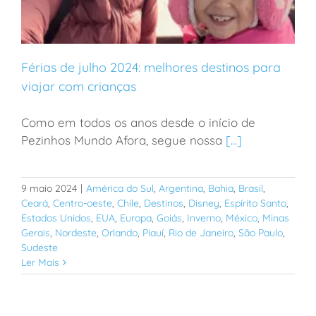
Férias de julho 2024: melhores destinos para
viajar com crianças
Como em todos os anos desde o início de
Férias de julho 2024: melhores destinos para viajar
Pezinhos Mundo Afora, segue nossa
[...]
com crianças
9 maio 2024
|
América do Sul
,
Argentina
,
Bahia
,
Brasil
,
Ceará
,
Centro-oeste
,
Chile
,
Destinos
,
Disney
,
Espírito Santo
,
Estados Unidos
,
EUA
,
Europa
,
Goiás
,
Inverno
,
México
,
Minas
Gerais
,
Nordeste
,
Orlando
,
Piauí
,
Rio de Janeiro
,
São Paulo
,
Sudeste
Ler Mais