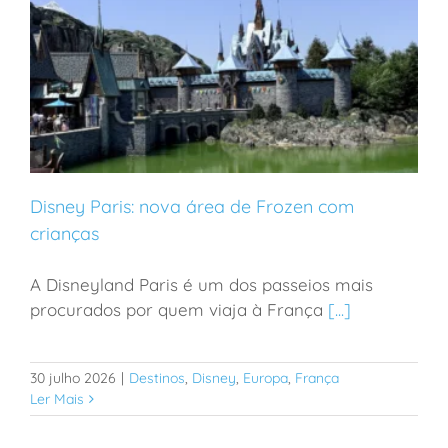
Disney Paris: nova área de Frozen com
crianças
A Disneyland Paris é um dos passeios mais
Disney Paris: nova área de Frozen com crianças
procurados por quem viaja à França
[...]
30 julho 2026
|
Destinos
,
Disney
,
Europa
,
França
Ler Mais