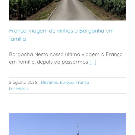
França: viagem de vinhos a Borgonha em
família
Borgonha Nesta nossa última viagem à França
França: viagem de vinhos a Borgonha em família
em família, depois de passarmos
[...]
2 agosto 2026
|
Destinos
,
Europa
,
França
Ler Mais