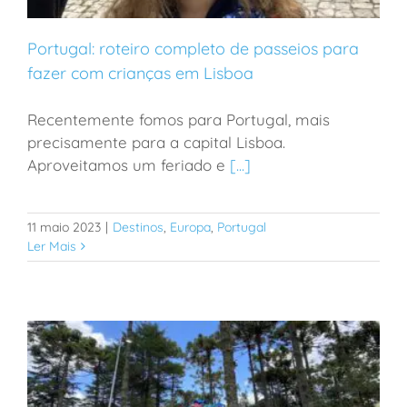
Portugal: roteiro completo de passeios para
fazer com crianças em Lisboa
Recentemente fomos para Portugal, mais
Portugal: roteiro completo de passeios para fazer
precisamente para a capital Lisboa.
com crianças em Lisboa
Aproveitamos um feriado e
[...]
11 maio 2023
|
Destinos
,
Europa
,
Portugal
Ler Mais