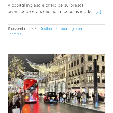
A capital inglesa é cheia de surpresas,
Londres: dicas de passeios e atrações para fazer com
diversidade e opções para todas as idades.
[...]
crianças
11 dezembro 2023
|
Destinos
,
Europa
,
Inglaterra
Ler Mais