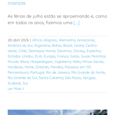
crianças
As férias de julho estão se aproximando e, como
Férias de julho 2026: melhores destinos com crianças
em todos os anos, fizemos uma
[...]
28 abril 2026
|
África
,
Alagoas
,
Alemanha
,
Amazonas
,
América do Sul
,
Argentina
,
Bahia
,
Brasil
,
Ceará
,
Centro-
oeste
,
Chile
,
Destaque Home
,
Destinos
,
Disney
,
Espanha
,
Estados Unidos
,
EUA
,
Europa
,
França
,
Goiás
,
Guias Pezinhos
Mundo Afora
,
Hospedagem
,
Inglaterra
,
Itália
,
Minas Gerais
,
Nordeste
,
Norte
,
Orlando
,
Paraíba
,
Passeios em SP
,
Pernambuco
,
Portugal
,
Rio de Janeiro
,
Rio Grande do Norte
,
Rio Grande do Sul
,
Santa Catarina
,
São Paulo
,
Sergipe
,
Sudeste
,
Sul
Ler Mais