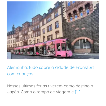
Alemanha: tudo sobre a cidade de Frankfurt
com crianças
Nossas últimas férias tiverem como destino o
Alemanha: tudo sobre a cidade de Frankfurt com
Japão. Como o tempo de viagem é
[...]
crianças