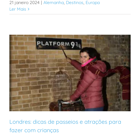
21 janeiro 2024
|
Alemanha
,
Destinos
,
Europa
Ler Mais
Londres: dicas de passeios e atrações para
fazer com crianças