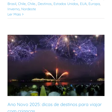
Brasil
,
Chile
,
Chile.
,
Destinos
,
Estados Unidos
,
EUA
,
Europa
,
Inverno
,
Nordeste
Ler Mais
Ano Novo 2025: dicas de destinos para viajar
com crianças