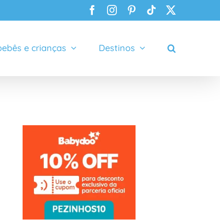
Facebook
Instagram
Pinterest
Tiktok
X
ebês e crianças
Destinos