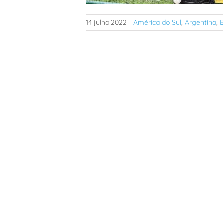
14 julho 2022
|
América do Sul
,
Argentina
,
B
#TripReport: Foz do Iguaçu com bebês
crianças