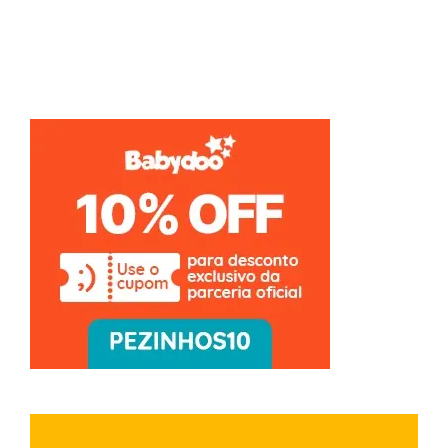
São Paulo: a loja de brinquedos mais incrível da
cidade