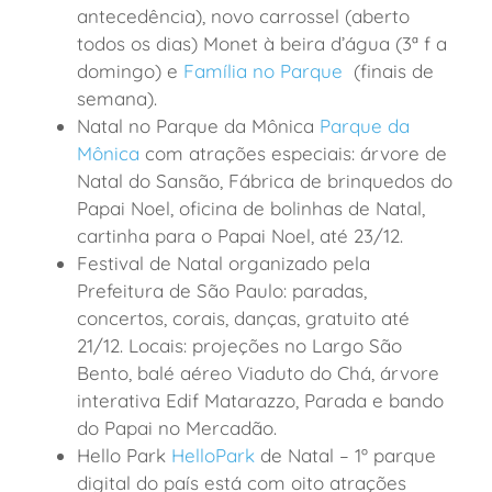
antecedência), novo carrossel (aberto
todos os dias) Monet à beira d’água (3ª f a
domingo) e
Família no Parque
(finais de
semana).
Natal no Parque da Mônica
Parque da
Mônica
com atrações especiais: árvore de
Natal do Sansão, Fábrica de brinquedos do
Papai Noel, oficina de bolinhas de Natal,
cartinha para o Papai Noel, até 23/12.
Festival de Natal organizado pela
Prefeitura de São Paulo: paradas,
concertos, corais, danças, gratuito até
21/12. Locais: projeções no Largo São
Bento, balé aéreo Viaduto do Chá, árvore
interativa Edif Matarazzo, Parada e bando
do Papai no Mercadão.
Hello Park
HelloPark
de Natal – 1º parque
digital do país está com oito atrações