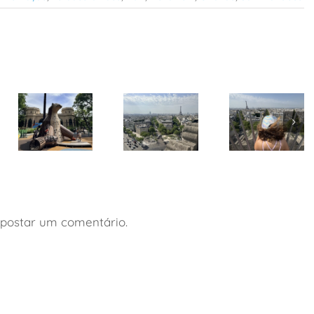
Pezinhos
Mundo
Paris: ótima
Afora lança
Paris: roteiro
opção de
guia de
de 4 dias
hospedagem
viagem a
com
com
Buenos
crianças
crianças
Aires com
postar um comentário.
crianças