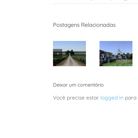
Postagens Relacionadas
França:
Disney Paris:
viagem de
nova área
vinhos a
de Frozen
Deixar um comentário
Borgonha
com
em família
crianças
Você precise estar
logged in
para 