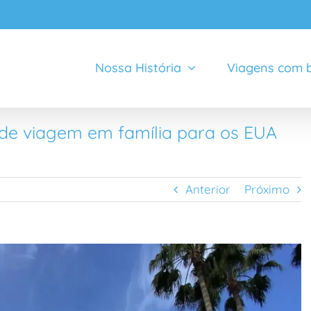
Nossa História
Viagens com b
de viagem em família para os EUA
Anterior
Próximo