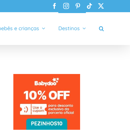
Facebook
Instagram
Pinterest
Tiktok
X
ebês e crianças
Destinos