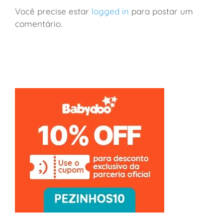
Você precise estar
logged in
para postar um
comentário.
São Paulo: a loja de brinquedos mais incrível da
cidade