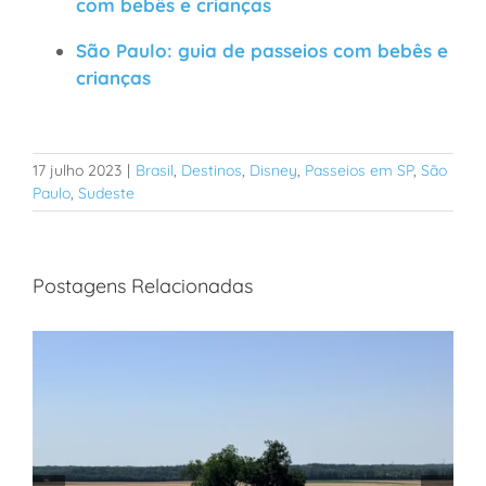
com bebês e crianças
São Paulo: guia de passeios com bebês e
crianças
17 julho 2023
|
Brasil
,
Destinos
,
Disney
,
Passeios em SP
,
São
Paulo
,
Sudeste
Postagens Relacionadas