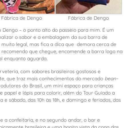
Fábrica de Dengo
Fábrica de Dengo
u Dengo – o ponto alto do passeio para mim. É um
alizar o sabor e a embalagem da sua barra de
 muito legal, mas fica a dica que demora cerca de
o, recomendo que chegue, encomende a barra logo na
cal enquanto aguarda.
veteria, com sabores brasileiros gostosos e
late, que traz mais conhecimentos do mercado
bean-
rodutores do Brasil, um mini espaço para crianças
 papel e lápis para colorir, além do Tour Guiado a
 e sábado, das 10h às 18h, e domingo e feriados, das
 e a confeitaria, e no segundo andar, o bar e
ipicamente brasileira e uma bonita vista da copa das