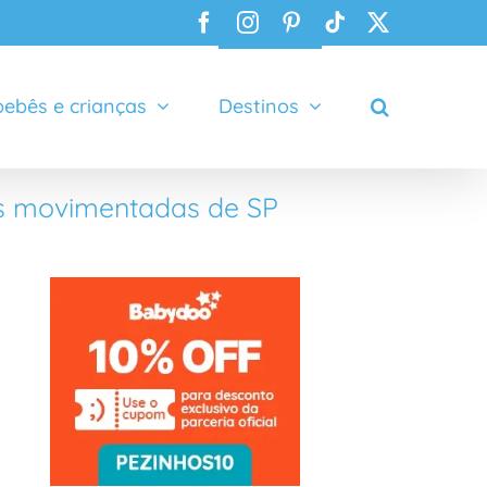
Facebook
Instagram
Pinterest
Tiktok
X
ebês e crianças
Destinos
is movimentadas de SP