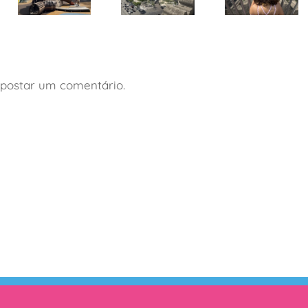
Mundo
Paris: ótima
Afora lança
Paris: roteiro
opção de
guia de
de 4 dias
hospedagem
viagem a
com
com
Buenos
crianças
crianças
Aires com
postar um comentário.
crianças