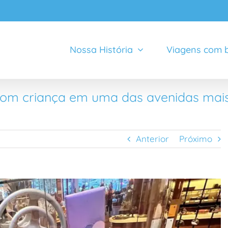
Nossa História
Viagens com b
 com criança em uma das avenidas ma
Anterior
Próximo