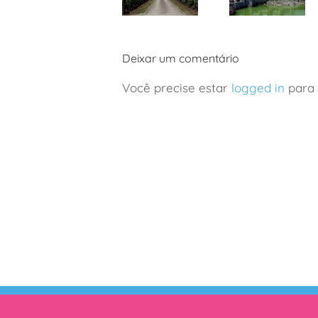
França:
Disney Paris:
viagem de
nova área
vinhos a
de Frozen
Deixar um comentário
Borgonha
com
em família
crianças
Você precise estar
logged in
para 