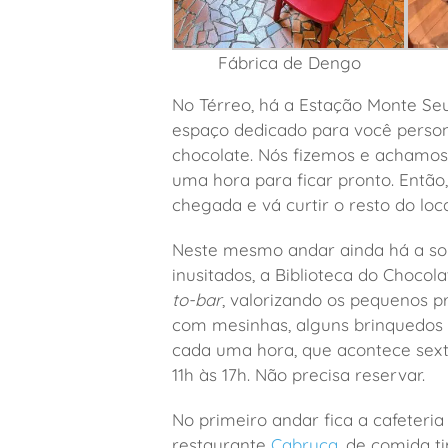
Fábrica de Dengo
No Térreo, há a Estação Monte Se
espaço dedicado para você person
chocolate. Nós fizemos e achamos
uma hora para ficar pronto. Entã
chegada e vá curtir o resto do lo
Neste mesmo andar ainda há a sor
inusitados, a Biblioteca do Choco
to-bar
, valorizando os pequenos p
com mesinhas, alguns brinquedos e
cada uma hora, que acontece sexta
11h às 17h. Não precisa reservar.
No primeiro andar fica a cafeteria
restaurante
Cabruca
, de comida t