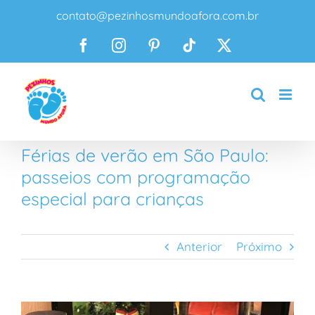
Ir
contato@pezinhosmundoafora.com.br
para
o
Facebook
Instagram
Pinterest
Tiktok
X
conteúdo
Férias de verão em São Paulo:
passeios com programação
especial para crianças
Anterior
Próximo