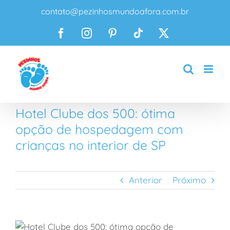
Ir
contato@pezinhosmundoafora.com.br
para
o
Facebook
Instagram
Pinterest
Tiktok
X
conteúdo
Hotel Clube dos 500: ótima
opção de hospedagem com
crianças no interior de SP
Anterior
Próximo