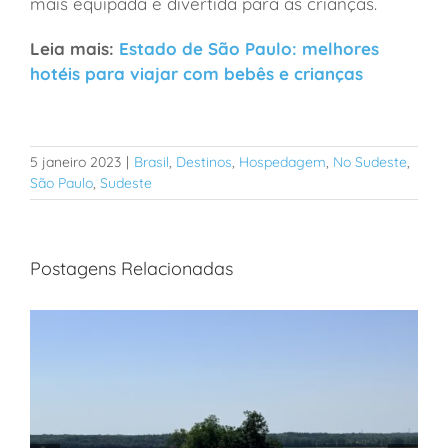
mais equipada e divertida para as crianças.
Leia mais:
Estado de São Paulo: melhores
hotéis para viajar com bebês e crianças
5 janeiro 2023
|
Brasil
,
Destinos
,
Hospedagem
,
No Sudeste
,
São Paulo
,
Sudeste
Postagens Relacionadas