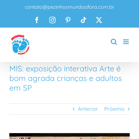
Ir
contato@pezinhosmundoafora.com.br
para
o
Facebook
Instagram
Pinterest
Tiktok
X
conteúdo
MIS: exposição interativa Arte é
bom agrada crianças e adultos
em SP
Anterior
Próximo