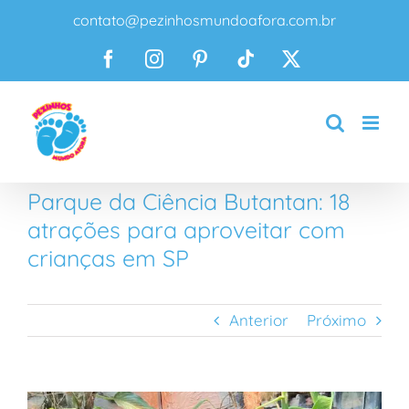
Ir
contato@pezinhosmundoafora.com.br
para
o
Facebook
Instagram
Pinterest
Tiktok
X
conteúdo
Parque da Ciência Butantan: 18
atrações para aproveitar com
crianças em SP
Anterior
Próximo