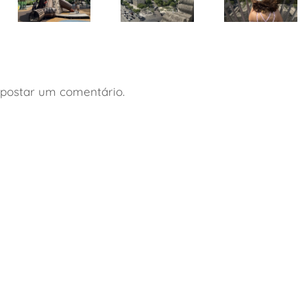
Pezinhos
Mundo
Paris: ótima
Afora lança
Paris: roteiro
opção de
guia de
de 4 dias
hospedagem
viagem a
com
com
Buenos
crianças
crianças
Aires com
postar um comentário.
crianças