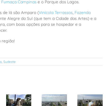
a Fumaça Campinas
e o
Parque dos Lagos.
s de lá são
Amparo (
Vinícola Terrassos
,
Fazenda
onte Alegre do Sul (que tem a Cidade das Artes) e a
egra, com boas opções para se hospedar e a
cer.
 região!
o
,
Sudeste