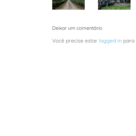
França:
Disney Paris:
viagem de
nova área
vinhos a
de Frozen
Deixar um comentário
Borgonha
com
em família
crianças
Você precise estar
logged in
para 