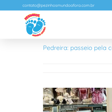
Ir
contato@pezinhosmundoafora.com.br
para
o
conteúdo
Pedreira: passeio pela c