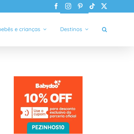
Facebook
Instagram
Pinterest
Tiktok
X
ebês e crianças
Destinos