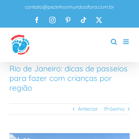
Ir
contato@pezinhosmundoafora.com.br
para
o
Facebook
Instagram
Pinterest
Tiktok
X
conteúdo
Rio de Janeiro: dicas de passeios
para fazer com crianças por
região
Anterior
Próximo