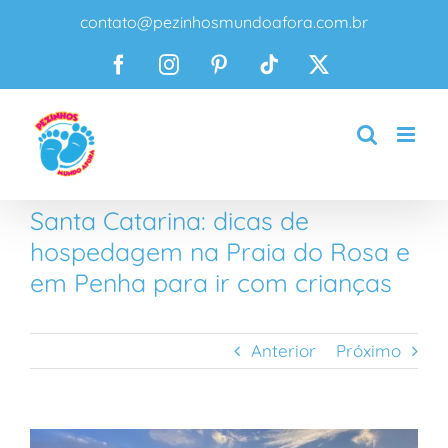
Ir
contato@pezinhosmundoafora.com.br
para
o
Facebook
Instagram
Pinterest
Tiktok
X
conteúdo
Santa Catarina: dicas de
hospedagem na Praia do Rosa e
em Penha para ir com crianças
Anterior
Próximo