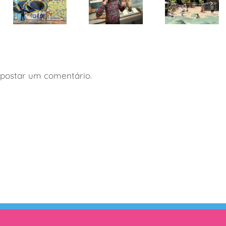
Câmeras
Férias de
fotográficas
Orla
julho 2026:
para
TotalPass:
melhores
crianças
uma praia
destinos
transformam
dentro da
com
experiências
cidade de
crianças
de passeios
São Paulo
postar um comentário.
e viagens