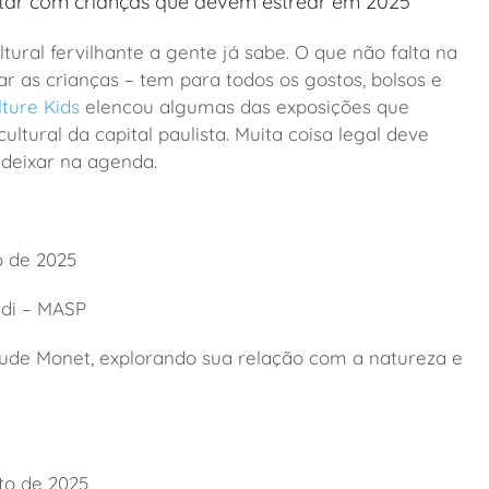
sitar com crianças que devem estrear em 2025
tural fervilhante a gente já sabe. O que não falta na
ar as crianças – tem para todos os gostos, bolsos e
lture Kids
elencou algumas das exposições que
tural da capital paulista. Muita coisa legal deve
á deixar na agenda.
o de 2025
ardi – MASP
ude Monet, explorando sua relação com a natureza e
to de 2025