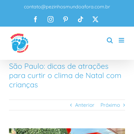
Ir
contato@pezinhosmundoafora.com.br
para
o
Facebook
Instagram
Pinterest
Tiktok
X
conteúdo
São Paulo: dicas de atrações
para curtir o clima de Natal com
crianças
Anterior
Próximo