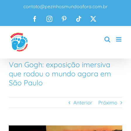
Ir
contato@pezinhosmundoafora.com.br
para
o
Facebook
Instagram
Pinterest
Tiktok
X
conteúdo
Van Gogh: exposição imersiva
que rodou o mundo agora em
São Paulo
Anterior
Próximo