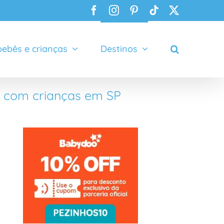
Facebook
Instagram
Pinterest
Tiktok
X
ebês e crianças
Destinos
r com crianças em SP