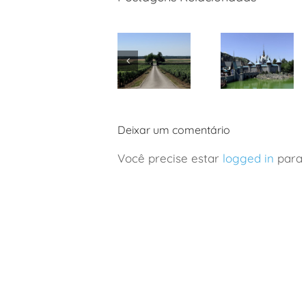
França:
Disney Paris:
viagem de
nova área
vinhos a
de Frozen
Deixar um comentário
Borgonha
com
em família
crianças
Você precise estar
logged in
para 