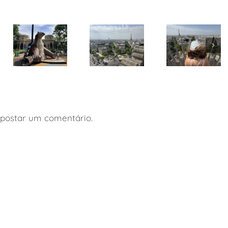
Pezinhos
Mundo
Paris: ótima
Afora lança
Paris: roteiro
opção de
guia de
de 4 dias
hospedagem
viagem a
com
com
Buenos
crianças
crianças
Aires com
postar um comentário.
crianças