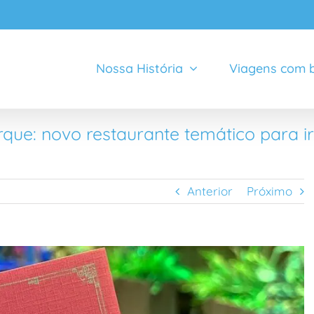
Nossa História
Viagens com b
ue: novo restaurante temático para i
Anterior
Próximo