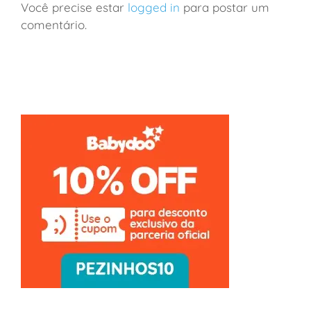
Você precise estar
logged in
para postar um
comentário.
São Paulo: a loja de brinquedos mais incrível da
cidade