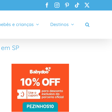
Facebook
Instagram
Pinterest
Tiktok
X
ebês e crianças
Destinos
s em SP