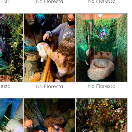
Na Floresta
Na Floresta
resta
resta
Na Floresta
Na Floresta