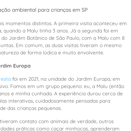
cação ambiental para crianças em SP
s momentos distintos. A primeira visita aconteceu em
, quando a Malu tinha 3 anos. Já a segunda foi em
o do Jardim Botânico de São Paulo, com a Malu com 8
rguntas. Em comum, as duas visitas tiveram o mesmo
natureza de forma lúdica e muito envolvente.
Jardim Europa
resta
foi em 2021, na unidade do Jardim Europa, em
usivo. Fomos em um grupo pequeno: eu, a Malu (então
 anos e minha cunhada. A experiência durou cerca de
alas interativas, cuidadosamente pensadas para
ade das crianças pequenas.
 tiveram contato com animais de verdade, outros
ividades práticas como caçar minhocas, aprenderam