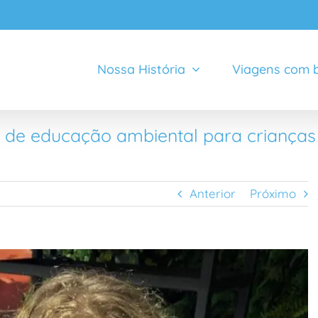
Nossa História
Viagens com b
ia de educação ambiental para criança
Anterior
Próximo