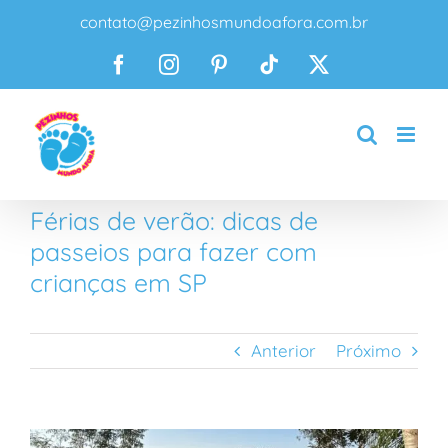
Ir
contato@pezinhosmundoafora.com.br
para
o
Facebook
Instagram
Pinterest
Tiktok
X
conteúdo
Férias de verão: dicas de
passeios para fazer com
crianças em SP
Anterior
Próximo