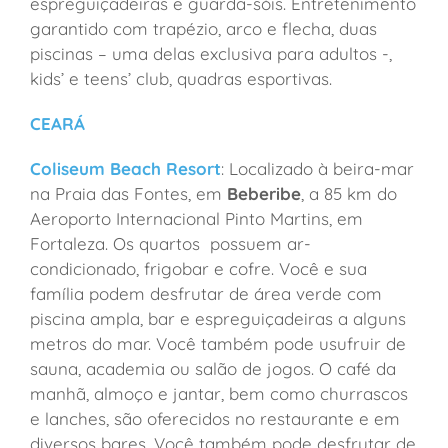
espreguiçadeiras e guarda-sóis. Entretenimento
garantido com trapézio, arco e flecha, duas
piscinas – uma delas exclusiva para adultos -,
kids’ e teens’ club, quadras esportivas.
CEARÁ
Coliseum Beach Resort
: Localizado à beira-mar
na Praia das Fontes, em
Beberibe
, a 85 km do
Aeroporto Internacional Pinto Martins, em
Fortaleza. Os quartos possuem ar-
condicionado, frigobar e cofre. Você e sua
família podem desfrutar de área verde com
piscina ampla, bar e espreguiçadeiras a alguns
metros do mar. Você também pode usufruir de
sauna, academia ou salão de jogos. O café da
manhã, almoço e jantar, bem como churrascos
e lanches, são oferecidos no restaurante e em
diversos bares. Você também pode desfrutar de