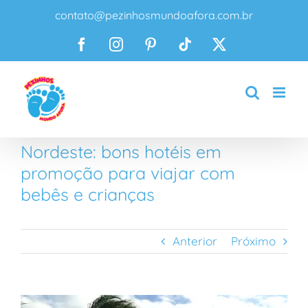
Ir
contato@pezinhosmundoafora.com.br
para
o
Facebook
Instagram
Pinterest
Tiktok
X
conteúdo
Nordeste: bons hotéis em
promoção para viajar com
bebês e crianças
Anterior
Próximo