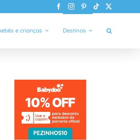
Facebook
Instagram
Pinterest
Tiktok
X
ebês e crianças
Destinos