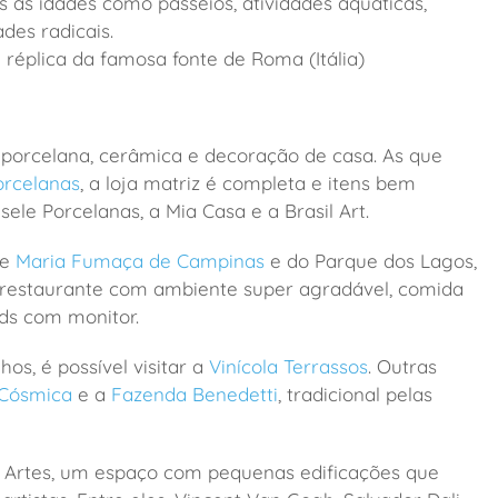
s as idades como passeios, atividades aquáticas,
des radicais.
 réplica da famosa fonte de Roma (Itália)
 porcelana, cerâmica e decoração de casa.
As que
rcelanas
, a loja matriz é completa e itens bem
isele Porcelanas, a Mia Casa e a Brasil Art.
de
Maria Fumaça de Campinas
e do Parque dos Lagos,
 restaurante com ambiente super agradável, comida
ds com monitor.
os, é possível visitar a
Vinícola Terrassos
. Outras
Cósmica
e a
Fazenda Benedetti
, tradicional pelas
 Artes, um espaço com pequenas edificações que