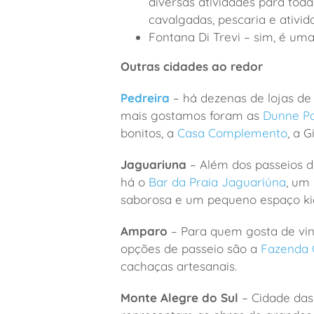
diversas atividades para toda
cavalgadas, pescaria e ativida
Fontana Di Trevi – sim, é uma
Outras cidades ao redor
Pedreira
– há dezenas de lojas de
mais gostamos foram as
Dunne Po
bonitos, a
Casa Complemento
, a G
Jaguariuna
– Além dos passeios 
há o
Bar da Praia Jaguariúna
, um
saborosa e um pequeno espaço ki
Amparo
– Para quem gosta de vinh
opções de passeio são a
Fazenda 
cachaças artesanais.
Monte Alegre do Sul
– Cidade das