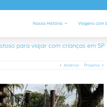
Nossa História
Viagens com b
ostoso para viajar com crianças em SP
Anterior
Próximo