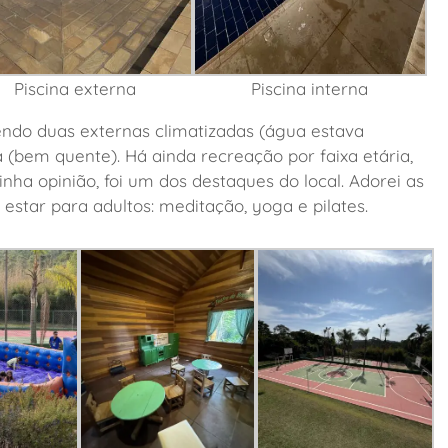
Piscina externa
Piscina interna
sendo duas externas climatizadas (água estava
(bem quente). Há ainda recreação por faixa etária,
inha opinião, foi um dos destaques do local. Adorei as
estar para adultos: meditação, yoga e pilates.