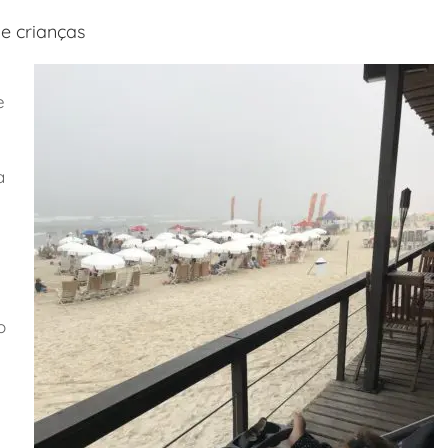
e crianças
e
a
o