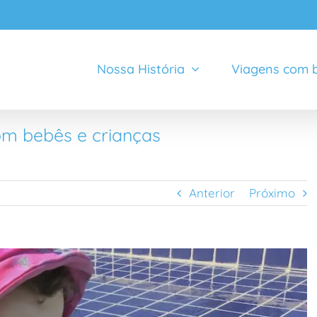
Nossa História
Viagens com b
om bebês e crianças
Anterior
Próximo