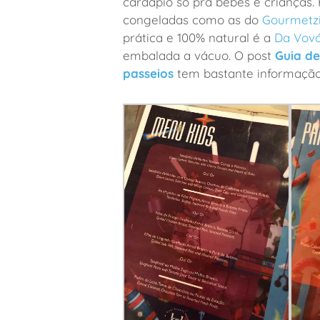
cardápio só pra bebês e crianças.
congeladas como as do
Gourmetz
prática e 100% natural é a
Da Vovó
embalada a vácuo. O post
Guia de
passeios
tem bastante informaçã