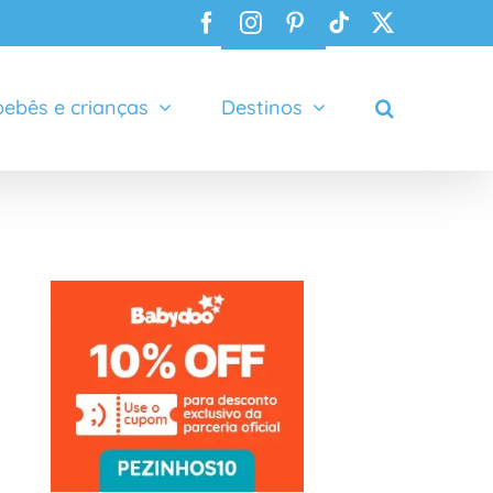
Facebook
Instagram
Pinterest
Tiktok
X
ebês e crianças
Destinos