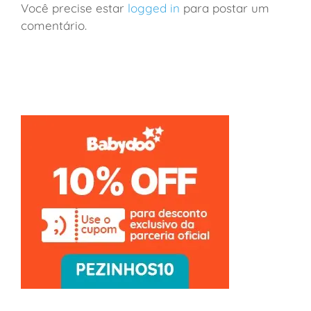
Você precise estar
logged in
para postar um
comentário.
França: viagem de vinhos a Borgonha em família