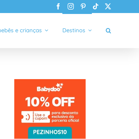
Facebook
Instagram
Pinterest
Tiktok
X
ebês e crianças
Destinos