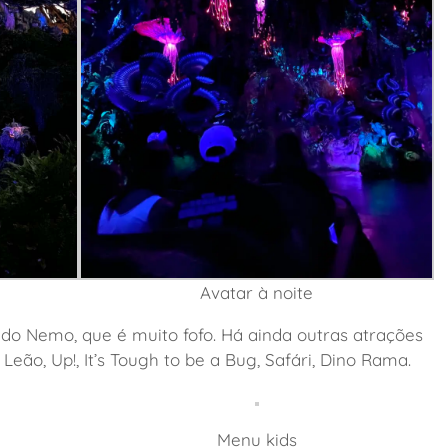
Avatar à noite
do Nemo, que é muito fofo. Há ainda outras atrações
eão, Up!, It’s Tough to be a Bug, Safári, Dino Rama.
Menu kids