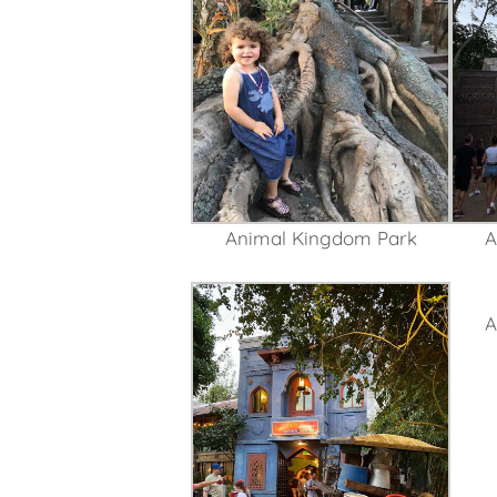
Animal Kingdom Park
A
A