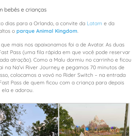
m bebês e crianças
o dias para a Orlando, a convite da
Latam
e da
altos o
parque Animal Kingdom
.
a que mais nos apaixonamos foi a de Avatar. As duas
Fast Pass (uma fila rápida em que você pode reservar
nada atração). Como a Malu dormiu no carrinho e ficou
pai na Na’vi River Journey e pegamos 70 minutos de
disso, colocamos a vovó no Rider Switch – na entrada
 Fast Pass de quem ficou com a criança para depois
m ela e adorou.