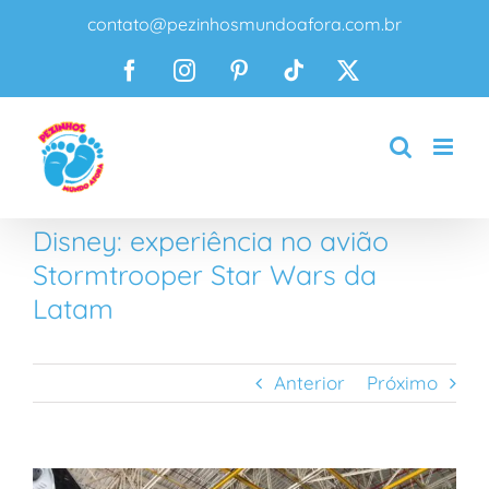
Ir
contato@pezinhosmundoafora.com.br
para
o
Facebook
Instagram
Pinterest
Tiktok
X
conteúdo
Disney: experiência no avião
Stormtrooper Star Wars da
Latam
Anterior
Próximo