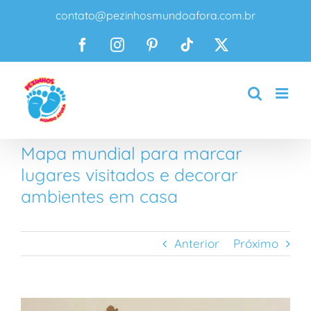
Ir
contato@pezinhosmundoafora.com.br
para
o
Facebook
Instagram
Pinterest
Tiktok
X
conteúdo
Mapa mundial para marcar
lugares visitados e decorar
ambientes em casa
Anterior
Próximo