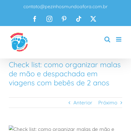
Ir
contato@pezinhosmundoafora.com.br
para
o
Facebook
Instagram
Pinterest
Tiktok
X
conteúdo
Check list: como organizar malas
de mão e despachada em
viagens com bebês de 2 anos
Anterior
Próximo