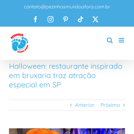
Ir
contato@pezinhosmundoafora.com.br
para
o
Facebook
Instagram
Pinterest
Tiktok
X
conteúdo
Halloween: restaurante inspirado
em bruxaria traz atração
especial em SP
Anterior
Próximo