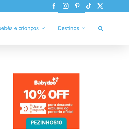
Facebook
Instagram
Pinterest
Tiktok
X
ebês e crianças
Destinos