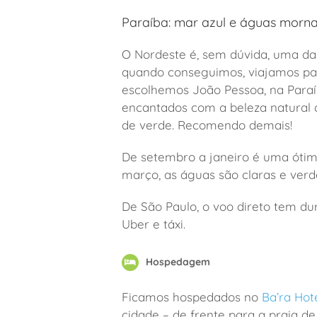
Paraíba: mar azul e águas morn
O Nordeste é, sem dúvida, uma da
quando conseguimos, viajamos par
escolhemos João Pessoa, na Paraí
encantados com a beleza natural d
de verde. Recomendo demais!
De setembro a janeiro é uma ótim
março, as águas são claras e verd
De São Paulo, o voo direto tem du
Uber e táxi.
Hospedagem
Ficamos hospedados no
Ba’ra Hot
cidade – de frente para a praia d