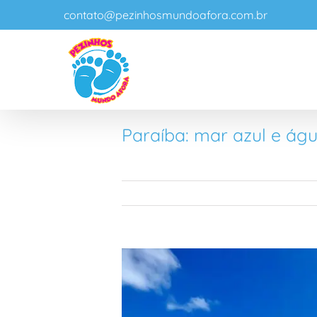
Ir
contato@pezinhosmundoafora.com.br
para
o
conteúdo
Paraíba: mar azul e á