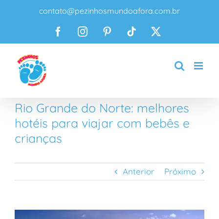
Ir
contato@pezinhosmundoafora.com.br
para
o
Facebook
Instagram
Pinterest
Tiktok
X
conteúdo
Rio Grande do Norte: melhores
hotéis para viajar com bebês e
crianças
Anterior
Próximo