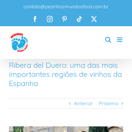
Ir
contato@pezinhosmundoafora.com.br
para
o
Facebook
Instagram
Pinterest
Tiktok
X
conteúdo
Ribera del Duero: uma das mais
importantes regiões de vinhos da
Espanha
Anterior
Próximo